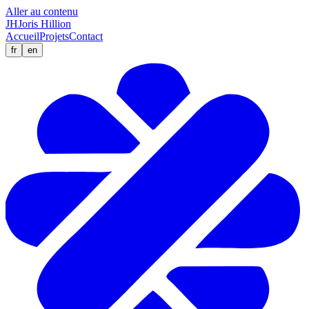
Aller au contenu
JH
Joris Hillion
Accueil
Projets
Contact
fr
en