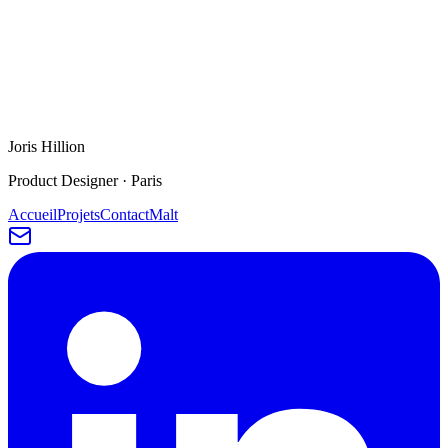
Iteo
SaaS · Entreprise
Touchh.it
SaaS · Landing
Joris Hillion
Product Designer
·
Paris
Accueil
Projets
Contact
Malt