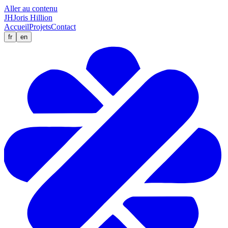
Aller au contenu
JH
Joris Hillion
Accueil
Projets
Contact
fr
en